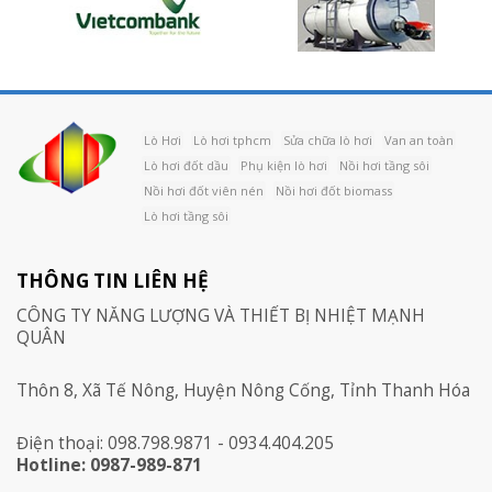
Lò Hơi
Lò hơi tphcm
Sửa chữa lò hơi
Van an toàn
Lò hơi đốt dầu
Phụ kiện lò hơi
Nồi hơi tầng sôi
Nồi hơi đốt viên nén
Nồi hơi đốt biomass
Lò hơi tầng sôi
THÔNG TIN LIÊN HỆ
CÔNG TY NĂNG LƯỢNG VÀ THIẾT BỊ NHIỆT MẠNH
QUÂN
Thôn 8, Xã Tế Nông, Huyện Nông Cống, Tỉnh Thanh Hóa
Điện thoại: 098.798.9871 - 0934.404.205
Hotline: 0987-989-871