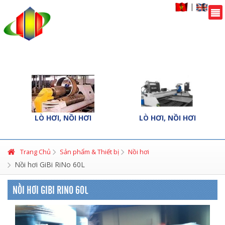
|
LÒ HƠI, NỒI HƠI
LÒ HƠI, NỒI HƠI
Trang Chủ
Sản phẩm & Thiết bị
Nồi hơi
Nồi hơi GiBi RiNo 60L
NỒI HƠI GIBI RINO 60L