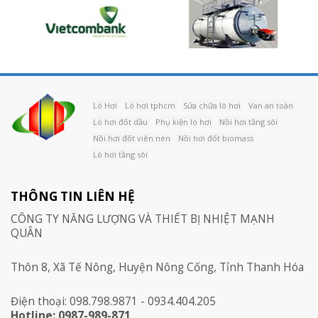
Lò Hơi
Lò hơi tphcm
Sửa chữa lò hơi
Van an toàn
Lò hơi đốt dầu
Phụ kiện lò hơi
Nồi hơi tầng sôi
Nồi hơi đốt viên nén
Nồi hơi đốt biomass
Lò hơi tầng sôi
THÔNG TIN LIÊN HỆ
CÔNG TY NĂNG LƯỢNG VÀ THIẾT BỊ NHIỆT MẠNH
QUÂN
Thôn 8, Xã Tế Nông, Huyện Nông Cống, Tỉnh Thanh Hóa
Điện thoại: 098.798.9871 - 0934.404.205
Hotline: 0987-989-871